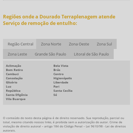
Regiões onde a Dourado Terraplenagem atende
Serviço de remoção de entulho:
Região Central
Zona Norte
Zona Oeste
Zona Sul
Zona Leste
Grande São Paulo
Litoral de São Paulo
Aclimação
Bela Vista
Bom Retiro
Brás
Cambuci
Centro
Consolação
Higienópolis
Glicério
Liberdade
Luz
Pari
República
Santa Cecília
Santa Efigênia
Sé
Vila Buarque
O conteúdo do texto desta página é de direito reservado. Sua reprodução, parcial ou
total, mesmo citando nossos links, é proibida sem a autorização do autor. Crime de
violação de direito autoral – artigo 184 do Código Penal –
Lei 9610/98 - Lei de direitos
autorais
.