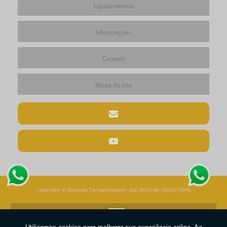
Equipamentos
Informações
Contato
Mapa do site
Copyright © Dourado Terraplenagem. (Lei 9610 de 19/02/1998)
W3C