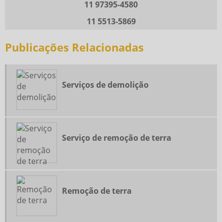
11 97395-4580
MINI CARREGADEIRA COM VASSOURA
11 5513-5869
MINI ESCAVADEIRA COM ROMPEDOR
Publicações Relacionadas
REMOÇÃO DE TERRA
REMOÇÃO DE TERRA E ENTULHO
REMOÇÃO DE TERRA PREÇO
Serviços de demolição
RETIRADA DE ENTULHO
SERVIÇO DE REMOÇÃO DE ENTULHO
SERVIÇO DE REMOÇÃO DE TERRA
Serviço de remoção de terra
SERVIÇOS DE DEMOLIÇÃO
TERRAPLENAGEM E LOCAÇÃO DE MÁQUINAS
Remoção de terra