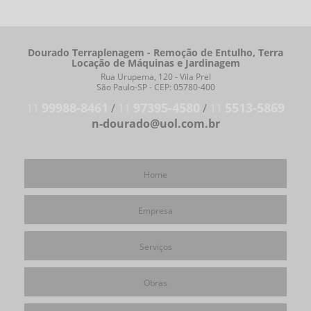
Dourado Terraplenagem - Remoção de Entulho, Terra
Locação de Máquinas e Jardinagem
Rua Urupema, 120 - Vila Prel
São Paulo-SP - CEP: 05780-400
99988-8461
97395-4580
5513-5869
11
/
11
/
11
n-dourado@uol.com.br
Home
Empresa
Serviços
Obras